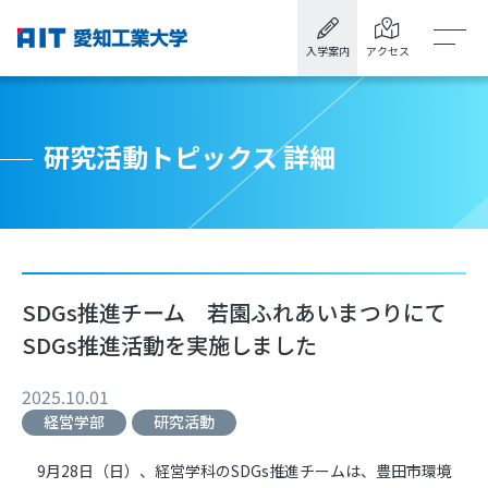
入学案内
アクセス
研究活動トピックス 詳細
SDGs推進チーム 若園ふれあいまつりにて
SDGs推進活動を実施しました
2025.10.01
経営学部
研究活動
9
月
28
日（日）、経営学科の
SDGs
推進チームは、豊田市環境