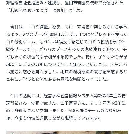
部循環型社会推進課と連携し、豊田市若園交流館で開催された
「若園ふれあいまつり」に参加しました。
当日は、「ゴミ減量」をテーマに、来場者が楽しみながら学べ
るよう、
2
つのブースを展開しました。
1
つはタブレットを使った
ゴミ分別ゲーム、もう
1
つは輪投げを通じてゴミの種類を学ぶ体
験型ブースです。どちらのブースも多くの家族連れで賑わい、子
どもたちの積極的な参加が印象的でした。
特に、子どもたちが予
想以上にゴミの分別について詳しく知っていたことに、学生たち
は驚きと感心を覚えました。地域の環境意識の高さを実感すると
ともに、学びと交流のある有意義な時間となりました。
今回の活動には、経営学科経営情報システム専攻の
4
年生の安
達智希さん、安藤七哉さん、山下蒼真さん、そして同専攻
2
年生
の平野貴大さんが参加しました。
SDGs
推進チームの取り組み
は、今後も地域と連携しながら継続していきます。