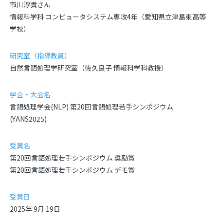
市川淳貴さん
情報科学科 コンピュータシステム専攻4年（愛知県立津島東高等
学校）
研究室（指導教員）
自然言語処理学研究室（徳久良子 情報科学科教授）
学会・大会名
言語処理学会
(NLP)
第
20
回言語処理若手シンポジウム
(YANS2025)
受賞名
第
20
回言語処理若手シンポジウム 奨励賞
第
20
回言語処理若手シンポジウム デモ賞
受賞日
2025
年
9
月
19
日