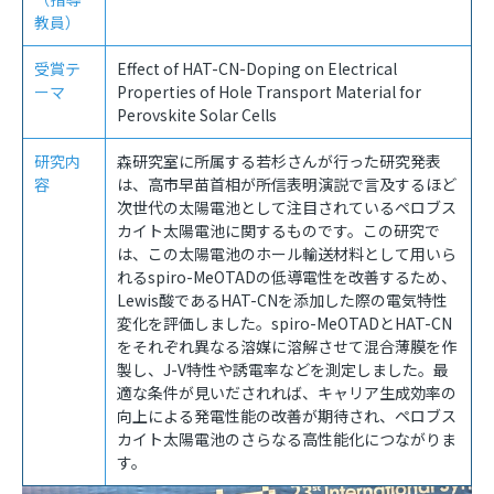
教員）
受賞テ
Effect of HAT-CN-Doping on Electrical
ーマ
Properties of Hole Transport Material for
Perovskite Solar Cells
研究内
森研究室に所属する若杉さんが行った研究発表
容
は、高市早苗首相が所信表明演説で言及するほど
次世代の太陽電池として注目されているペロブス
カイト太陽電池に関するものです。この研究で
は、この太陽電池のホール輸送材料として用いら
れる
spiro-MeOTAD
の低導電性を改善するため、
Lewis
酸である
HAT-CN
を添加した際の電気特性
変化を評価しました。
spiro-MeOTAD
と
HAT-CN
をそれぞれ異なる溶媒に溶解させて混合薄膜を作
製し、
J-V
特性や誘電率などを測定しました。最
適な条件が見いだされれば、キャリア生成効率の
向上による発電性能の改善が期待され、ペロブス
カイト太陽電池のさらなる高性能化につながりま
す。