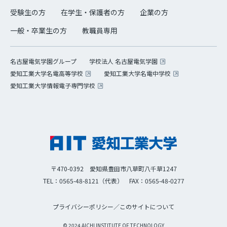
受験生の方
在学生・保護者の方
企業の方
一般・卒業生の方
教職員専用
学校法人 名古屋電気学園
名古屋電気学園グループ
愛知工業大学名電高等学校
愛知工業大学名電中学校
愛知工業大学情報電子専門学校
〒470-0392 愛知県豊田市八草町八千草1247
TEL：0565-48-8121（代表）
FAX：0565-48-0277
プライバシーポリシー
／
このサイトについて
© 2024 AICHI INSTITUTE OF TECHNOLOGY