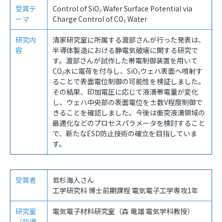
受賞テ
Control of SiO₂ Wafer Surface Potential via
ーマ
Charge Control of CO₂ Water
研究内
清家研究室に所属する渡部さんが行った発表は、
容
半導体製造における静電気破壊に関する研究で
す。渡部さんが試作した帯電制御装置を用いて
CO₂
水に電荷を付与し、
SiO₂
ウェハ表面へ噴射す
ることで表面電位制御の可能性を検証しました。
その結果、印加電圧に応じて液滴帯電量が変化
し、ウェハ中央部の表面電位を
±
数
V
程度制御で
きることを確認しました。今後は衝突液滴領域の
最適化などのプロセスパラメータを検討すること
で、新たな
ESD
防止技術の確立を目指していま
す。
受賞者
若杉海人さん
工学研究科 博士前期課程 電気電子工学専攻
1
年
研究室
電気電子材料研究室（森 竜雄 電気学科教授）
（指導