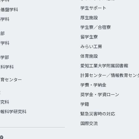
学生サポート
会基盤学科
厚生施設
築学科
学生寮／合宿寮
学部
留学生寮
営学科
みらい工房
体育施設
科学部
愛知工業大学附属図書館
報科学科
計算センター／情報教育セン
教育センター
学費・学納金
院
奨学金・学資ローン
研究科
学籍
情報科学研究科
緊急災害時の対応
国際交流
設