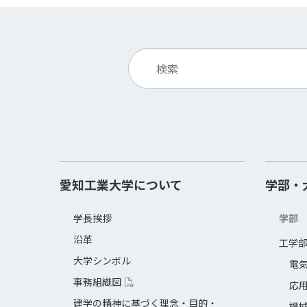
愛知工業大学について
学部・
学長挨拶
学部
沿革
工学
大学シンボル
電
事務組織図
応
建学の精神に基づく理念・目的・
機