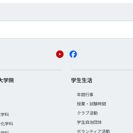
大学院
学生生活
年間行事
授業・試験時間
部
クラブ活動
気学科
学生自治団体
用化学科
ボランティア活動
械学科