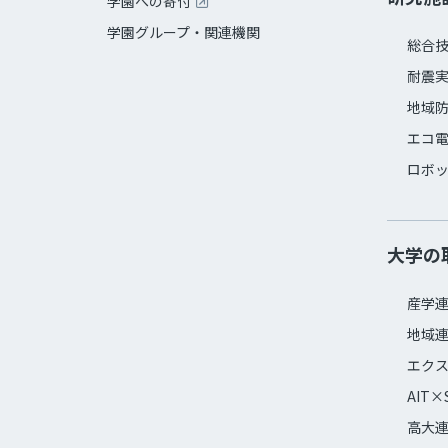
学園への寄付
学園グループ・関連機関
総合
耐震
地域
エコ
ロボ
大学の
産学
地域
エク
AIT×
高大