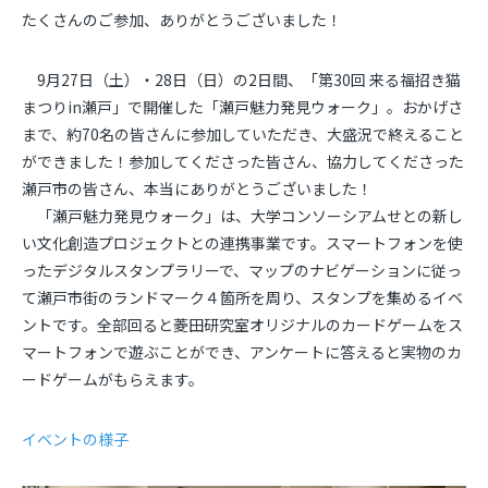
たくさんのご参加、ありがとうございました！
9
月
27
日（土）・
28
日（日）の
2
日間、「第
30
回 来る福招き猫
まつり
in
瀬戸」で開催した「瀬戸魅力発見ウォーク」。おかげさ
まで、約
70
名の皆さんに参加していただき、大盛況で終えること
ができました！
参加してくださった皆さん、協力してくださった
瀬戸市の皆さん、本当にありがとうございました！
「瀬戸魅力発見ウォーク」は、大学コンソーシアムせとの新し
い文化創造プロジェクトとの連携事業です。スマートフォンを使
ったデジタルスタンプラリーで、マップのナビゲーションに従っ
て瀬戸市街のランドマーク４箇所を周り、スタンプを集めるイベ
ントです。全部回ると菱田研究室オリジナルのカードゲームをス
マートフォンで遊ぶことができ、アンケートに答えると実物のカ
ードゲームがもらえます。
イベントの様子