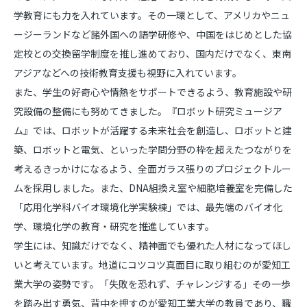
学教育にも力を入れています。その一環として、アメリカやニュ
ージーランドなど諸外国への語学研修や、中国をはじめとした協
定校との交換留学制度を推し進めており、国内だけでなく、東南
アジアなどへの技術教育支援も視野に入れています。
また、学生の好奇心や情熱をサポートできるよう、教育施設や研
究設備の整備にも努めてきました。『ロボット研究ミュージア
ム』では、ロボットが活躍する未来社会を創造し、ロボットと建
築、ロボットと電気、といった学問分野の枠を超えたつながりを
考えるきっかけになるよう、全面ガラス張りのプロジェクトルー
ムを採用しました。また、DNA組換え室や細胞培養室を完備した
「応用化学科バイオ環境化学実験棟」では、最先端のバイオ化
学、環境化学の教育・研究を推進しています。
学生には、知識だけでなく、精神面でも優れた人材になってほし
いと考えています。地道にコツコツ真面目に取り組むのが愛知工
業大学の姿勢です。「失敗を恐れず、チャレンジする」――その一歩
を踏み出す勇気、背中を押すのが愛知工業大学の教員であり、職