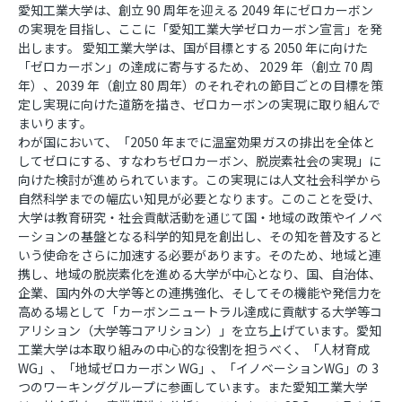
愛知工業大学は、創立 90 周年を迎える 2049 年にゼロカーボン
の実現を目指し、ここに「愛知工業大学ゼロカーボン宣言」を発
出します。 愛知工業大学は、国が目標とする 2050 年に向けた
「ゼロカーボン」の達成に寄与するため、 2029 年（創立 70 周
年）、2039 年（創立 80 周年）のそれぞれの節目ごとの目標を策
定し実現に向けた道筋を描き、ゼロカーボンの実現に取り組んで
まいります。
わが国において、「2050 年までに温室効果ガスの排出を全体と
してゼロにする、すなわちゼロカーボン、脱炭素社会の実現」に
向けた検討が進められています。この実現には人文社会科学から
自然科学までの幅広い知見が必要となります。このことを受け、
大学は教育研究・社会貢献活動を通じて国・地域の政策やイノベ
ーションの基盤となる科学的知見を創出し、その知を普及すると
いう使命をさらに加速する必要があります。そのため、地域と連
携し、地域の脱炭素化を進める大学が中心となり、国、自治体、
企業、国内外の大学等との連携強化、そしてその機能や発信力を
高める場として「カーボンニュートラル達成に貢献する大学等コ
アリション（大学等コアリション）」を立ち上げています。愛知
工業大学は本取り組みの中心的な役割を担うべく、「人材育成
WG」、「地域ゼロカーボン WG」、「イノベーションWG」の 3
つのワーキンググループに参画しています。また愛知工業大学