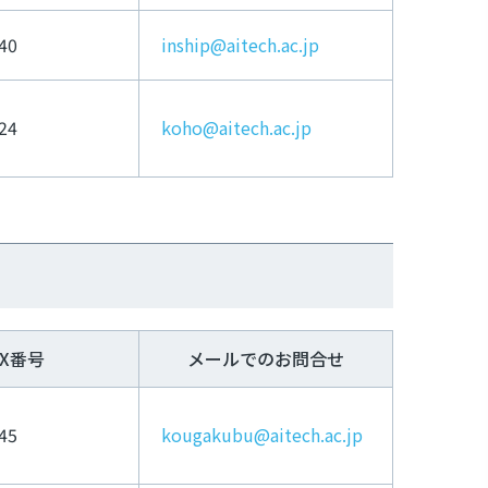
40
inship@aitech.ac.jp
24
koho@aitech.ac.jp
AX番号
メールでのお問合せ
45
kougakubu@aitech.ac.jp