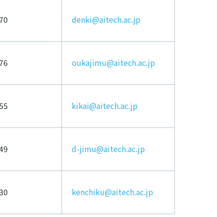
70
denki@aitech.ac.jp
76
oukajimu@aitech.ac.jp
55
kikai@aitech.ac.jp
49
d-jimu@aitech.ac.jp
30
kenchiku@aitech.ac.jp