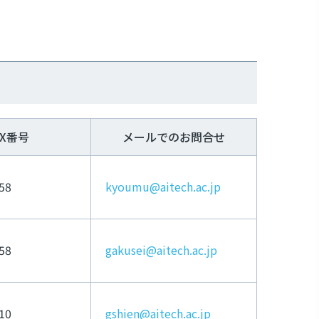
AX番号
メールでのお問合せ
58
kyoumu@aitech.ac.jp
58
gakusei@aitech.ac.jp
10
gshien@aitech.ac.jp