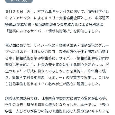
６月２３日（火）、本学八草キャンパスにおいて、情報科学科と
キャリアセンターによるキャリア支援協働企画として、中部管区
警察局
総務監察・広域調整部長の塚本雅人氏による特別講演
「警察におけるサイバー・情報技術解析」を開催しました。
我が国において、サイバー犯罪・攻撃や匿名・流動型犯罪グルー
プへの対処で、技術人材の採用・育成の強化を促す課題が山積す
る中、情報技術を学ぶ学生等に、サイバー・情報技術解析部門の
警察活動を紹介し、社会の安全確保に対する関心を高めつつ、学
生のキャリア形成に役立ててもらうことを目的に、昨年度に続
き、情報科学科３年生の「セミナー」の授業内で実施し、これか
ら就活準備を控える１７８名の学生が熱心に聴講しました。
講義後の懇談会では、仕事内容や働き方に関する質問が出る等、
学生の将来に繋がる貴重な機会となりました。本学では、今後も
学生一人ひとりが自分の能力や適性に応じた質の高いキャリアを