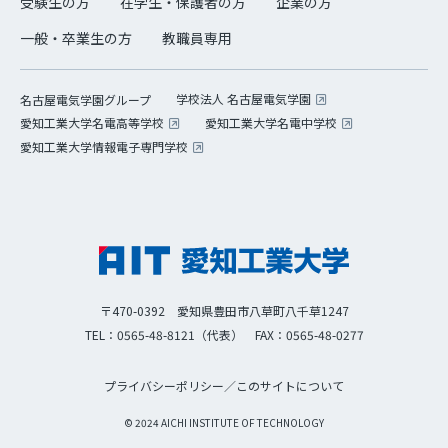
受験生の方
在学生・保護者の方
企業の方
一般・卒業生の方
教職員専用
学校法人 名古屋電気学園
名古屋電気学園グループ
愛知工業大学名電高等学校
愛知工業大学名電中学校
愛知工業大学情報電子専門学校
〒470-0392 愛知県豊田市八草町八千草1247
TEL：0565-48-8121（代表）
FAX：0565-48-0277
プライバシーポリシー
／
このサイトについて
© 2024 AICHI INSTITUTE OF TECHNOLOGY