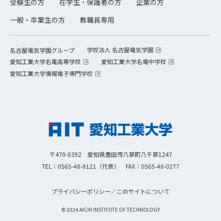
受験生の方
在学生・保護者の方
企業の方
一般・卒業生の方
教職員専用
学校法人 名古屋電気学園
名古屋電気学園グループ
愛知工業大学名電高等学校
愛知工業大学名電中学校
愛知工業大学情報電子専門学校
〒470-0392 愛知県豊田市八草町八千草1247
TEL：0565-48-8121（代表）
FAX：0565-48-0277
プライバシーポリシー
／
このサイトについて
© 2024 AICHI INSTITUTE OF TECHNOLOGY