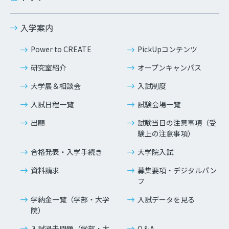
入学案内
Power to CREATE
PickUpコンテンツ
研究室紹介
オープンキャンパス
大学展＆相談会
入試制度
入試日程一覧
試験会場一覧
出願
試験当日の注意事項（受
験上の注意事項）
合格発表・入学手続き
大学院入試
資料請求
募集要項・デジタルパン
フ
学納金一覧（学部・大学
入試データを見る
院）
入試過去問題（学部・大
Q＆A