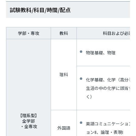
試験教科/科目/時間/配点
学部・専攻
教科
科目および必須
物理基礎、物理
理科
化学基礎、化学（高分子
生活の中の化学に該当す
く）
【理系型】
全学部
英語コミュニケーションⅠ
・全専攻
外国語
ョンⅡ、論理・表現Ⅰ