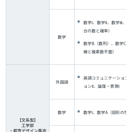
数学Ⅰ、数学Ⅱ、数学Ⅲ、
合の数と確率）
数学
数学B（数列）、数学C（
線と複素数平面）
英語コミュニケーションⅠ
外国語
ョンⅡ、論理・表現Ⅰ
数学
数学Ⅰ、数学A（図形の性
【文系型】
工学部
・都市デザイン専攻