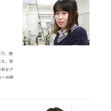
なり、使
また、学
多彩なア
カーの研