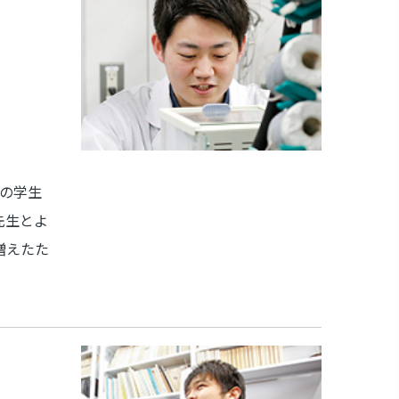
の学生
先生とよ
増えたた