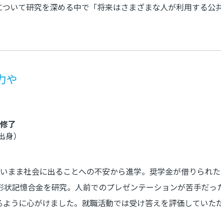
について研究を深める中で「将来はさまざまな人が利用する公
力や
月修了
出身）
ないまま社会に出ることへの不安から進学。奨学金が借りられ
i形状記憶合金を研究。人前でのプレゼンテーションが苦手だ
るように心がけました。就職活動では受け答えを評価していただ