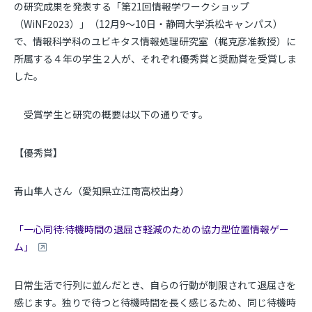
の研究成果を発表する「第21回情報学ワークショップ
（WiNF2023）」（12月9～10日・静岡大学浜松キャンパス）
で、情報科学科のユビキタス情報処理研究室（梶克彦准教授）に
所属する４年の学生２人が、それぞれ優秀賞と奨励賞を受賞しま
した。
受賞学生と研究の概要は以下の通りです。
【優秀賞】
青山隼人さん（愛知県立江南高校出身）
「一心同待:待機時間の退屈さ軽減のための協力型位置情報ゲー
ム」
日常生活で行列に並んだとき、自らの行動が制限されて退屈さを
感じます。独りで待つと待機時間を長く感じるため、同じ待機時