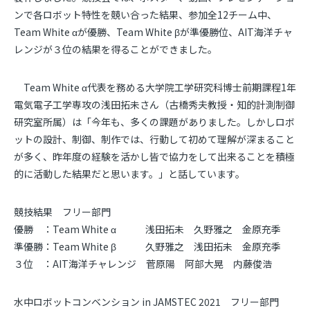
ンで各ロボット特性を競い合った結果、参加全12チーム中、
Team White αが優勝、Team White βが準優勝位、AIT海洋チャ
レンジが３位の結果を得ることができました。
Team White α代表を務める大学院工学研究科博士前期課程1年
電気電子工学専攻の浅田拓未さん（古橋秀夫教授・知的計測制御
研究室所属）は「今年も、多くの課題がありました。しかしロボ
ットの設計、制御、制作では、行動して初めて理解が深まること
が多く、昨年度の経験を活かし皆で協力をして出来ることを積極
的に活動した結果だと思います。」と話しています。
競技結果 フリー部門
優勝 ：Team White α 浅田拓未 久野雅之 金原充季
準優勝：Team White β 久野雅之 浅田拓未 金原充季
３位 ：AIT海洋チャレンジ 菅原陽 阿部大晃 内藤俊浩
水中ロボットコンベンション in JAMSTEC 2021 フリー部門