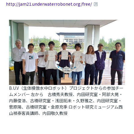
http://jam21.underwaterrobonet.org/free/
B.U.V（生体模倣水中ロボット）プロジェクトからの参加チー
ムメンバー 左から 古橋秀夫教授、内田研究室・阿部大晃・
内藤俊浩、古橋研究室・浅田拓未・久野雅之、内田研究室・
菅原陽、古橋研究室・金原充季 ロボット研究ミュージアム西
山禎泰客員講師、内田敬久教授