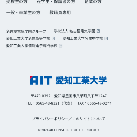
受験生の方
在学生・保護者の方
企業の方
一般・卒業生の方
教職員専用
学校法人 名古屋電気学園
名古屋電気学園グループ
愛知工業大学名電高等学校
愛知工業大学名電中学校
愛知工業大学情報電子専門学校
〒470-0392 愛知県豊田市八草町八千草1247
TEL：0565-48-8121（代表）
FAX：0565-48-0277
プライバシーポリシー
／
このサイトについて
© 2024 AICHI INSTITUTE OF TECHNOLOGY