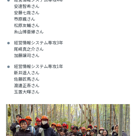
安達智希さん
安藤七哉さん
市原颯さん
松原友輔さん
糸山博亜帰さん
経営情報システム専攻3年
尾崎真之介さん
加藤譲司さん
経営情報システム専攻1年
新井遥人さん
佐藤匠馬さん
渡邊正吾さん
玉置大暉さん