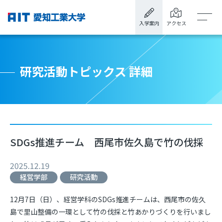
入学案内
アクセス
研究活動トピックス 詳細
SDGs推進チーム 西尾市佐久島で竹の伐採
2025.12.19
経営学部
研究活動
12
月
7
日（日）、経営学科の
SDGs推進
チームは、西尾市の佐久
島で里山整備の一環として竹の伐採と竹あかりづくりを行いまし