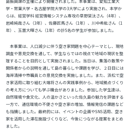
島振興課の主催により開催されました。本事業は、愛知工業大
学・常葉大学・名古屋学院大学の3大学により実施され、本学か
らは、経営学科 経営情報システム専攻の草野栞汰さん（4年）、
岩崎純哉さん（3年）、佐藤匠馬さん（1年）、川中希紘さん（1
年）、玉置大暉さん（1年）の計5名の学生が参加しました。
本事業は、人口減少に伴う空き家問題を中心テーマとし、現地
調査や意見交換を通して、学生ならではの視点で地域の現状を整
理することを目的として実施されました。当日は、集落の散策や
関係者からの説明を通して島の暮らしや課題を学び、２日目には
海岸清掃や市職員との意見交換を実施しました。また、浜松で空
き家活用に取り組む大端将さんの実践事例から、地域拠点づくり
の考え方についても学ぶ機会がありました。参加した学生達は、
自然環境や食文化、人の温かさといった佐久島の魅力を評価する
一方で、通信環境の不便さや空き家の増加、情報発信の課題など
も指摘しました。最終的には、イベントの企画や
SNS
活用、空き
家を活用した滞在施設づくりなど、今後につながる提案をまとめ
ました。