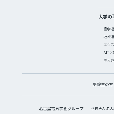
大学の
産学
地域
エク
AIT×
高大
受験生の方
名古屋電気学園グループ
学校法人 名