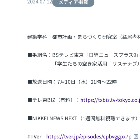
2024.07.12
メディア掲載
建築学科 都市計画・まちづくり研究室（益尾孝
■番組名：BSテレビ東京「日経ニュースプラス9
「学生たちの空き家活用 サステナブル
■放送日時：7月10日（水）21時～22時
■テレ東BIZ（有料）：
https://txbiz.tv-tokyo.co
■NIKKEI NEWS NEXT（1週間無料視聴できます
#TVer
https://tver.jp/episodes/epbvggpx7p