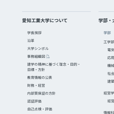
愛知工業大学について
学部・
学長挨拶
学部
沿革
工学
大学シンボル
電
事務組織図
応
建学の精神に基づく理念・目的・
機
目標・方針
社
教育情報の公表
建
財務・経営
経営
内部質保証の方針
経
認証評価
自己点検・評価
情報