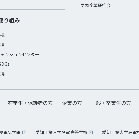
学内企業研究会
取り組み
連携
連携
ステンションセンター
SDGs
連携
在学生・保護者の方
企業の方
一般・卒業生の方
古屋電気学園
愛知工業大学名電高等学校
愛知工業大学名電