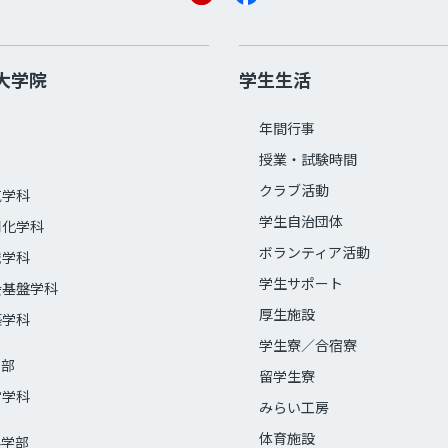
大学院
学生生活
年間行事
授業・試験時間
部
クラブ活動
気学科
学生自治団体
用化学科
ボランティア活動
械学科
学生サポート
会基盤学科
厚生施設
築学科
学生寮／合宿寮
学部
留学生寮
営学科
みらい工房
体育施設
科学部