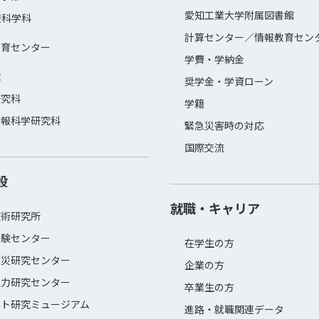
愛知工業大学附属図書館
報科学科
計算センター／情報教育セン
教育センター
学費・学納金
院
奨学金・学資ローン
研究科
学籍
情報科学研究科
緊急災害時の対応
国際交流
設
就職・キャリア
技術研究所
実験センター
在学生の方
防災研究センター
企業の方
電力研究センター
卒業生の方
ット研究ミュージアム
進路・就職関連データ