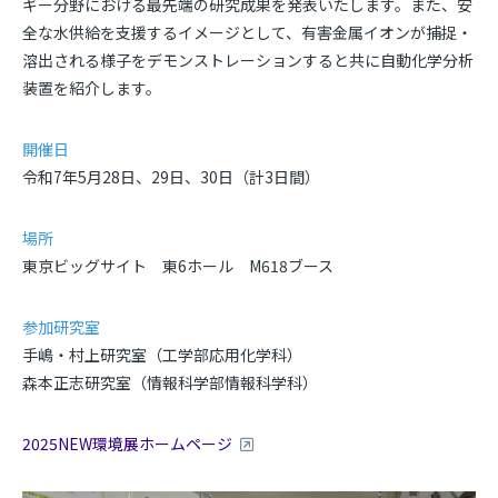
ギー分野における最先端の研究成果を発表いたします。また、安
全な水供給を支援するイメージとして、有害金属イオンが捕捉・
溶出される様子をデモンストレーションすると共に自動化学分析
装置を紹介します。
開催日
令和
7
年
5
月
28
日、
29
日、
30
日（計
3
日間）
場所
東京ビッグサイト 東
6
ホール
M618
ブース
参加研究室
手嶋・村上研究室（工学部応用化学科）
森本正志研究室（情報科学部情報科学科）
2025NEW環境展ホームページ