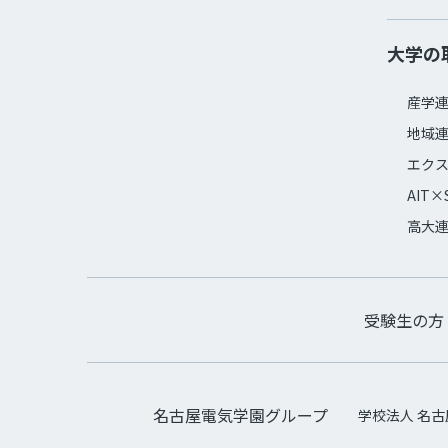
大学の
産学
地域
エク
AIT×
高大
受験生の方
名古屋電気学園グループ
学校法人 名