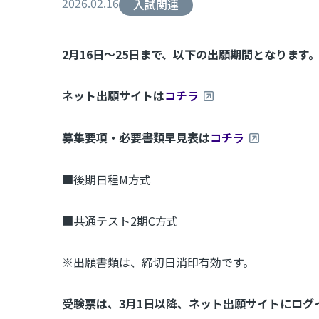
2026.02.16
入試関連
2月16日～25日まで、以下の出願期間となります
ネット出願サイトは
コチラ
募集要項・必要書類早見表は
コチラ
■後期日程M方式
■共通テスト2期C方式
※出願書類は、締切日消印有効です。
受験票は、3月1日以降、ネット出願サイトにログ