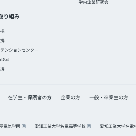
学内企業研究会
取り組み
連携
連携
ステンションセンター
SDGs
連携
在学生・保護者の方
企業の方
一般・卒業生の方
古屋電気学園
愛知工業大学名電高等学校
愛知工業大学名電