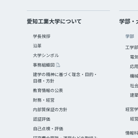
愛知工業大学について
学部・
学長挨拶
学部
沿革
工学
大学シンボル
電
事務組織図
応
建学の精神に基づく理念・目的・
機
目標・方針
社
教育情報の公表
建
財務・経営
経営
内部質保証の方針
経
認証評価
自己点検・評価
情報