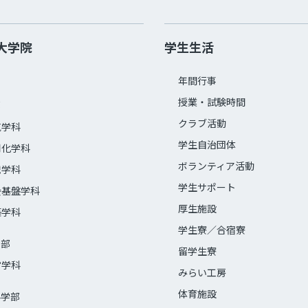
大学院
学生生活
年間行事
授業・試験時間
部
クラブ活動
気学科
学生自治団体
用化学科
ボランティア活動
械学科
学生サポート
会基盤学科
厚生施設
築学科
学生寮／合宿寮
学部
留学生寮
営学科
みらい工房
体育施設
科学部