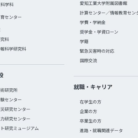
愛知工業大学附属図書館
報科学科
計算センター／情報教育セン
教育センター
学費・学納金
院
奨学金・学資ローン
研究科
学籍
情報科学研究科
緊急災害時の対応
国際交流
設
就職・キャリア
技術研究所
実験センター
在学生の方
防災研究センター
企業の方
電力研究センター
卒業生の方
ット研究ミュージアム
進路・就職関連データ