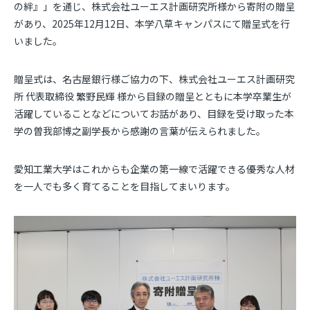
の絆』」を通じ、株式会社ユーエス計画研究所様から寄附の贈呈
があり、
2025
年
12
月
12
日、本学八草キャンパスにて贈呈式を行
いました。
贈呈式は、名古屋銀行様ご協力の下、株式会社ユーエス計画研究
所 代表取締役 繁野民輝 様から目録の贈呈とともに本学卒業生が
活躍していることなどについてお話があり、目録を受け取った本
学の曽我部博之副学長から感謝の言葉が伝えられました。
愛知工業大学はこれからも企業の第一線で活躍できる優秀な人材
を一人でも多く育てることを目指してまいります。