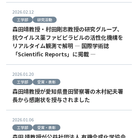
2026.02.12
工学部
研究活動
森田靖教授・村田剛志教授の研究グループ、
抗ウイルス薬ファビピラビルの活性化機構を
リアルタイム観測で解明 ― 国際学術誌
「Scientific Reports」に掲載 ―
2026.01.20
工学部
受賞・表彰
森田靖教授が愛知県豊田警察署の木村紀夫署
長から感謝状を授与されました
2026.01.06
工学部
受賞・表彰
森田 靖教授が公益社団法人 有機合成化学協会